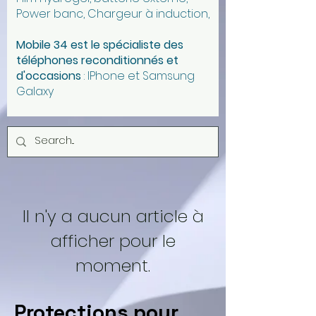
Power banc, Chargeur à induction,
Mobile 34 est l
e spécialiste des
téléphones reconditionnés et
d'occasions
:
IPhone et Samsung
Galaxy
Il n'y a aucun article à
afficher pour le
moment.
Protections pour