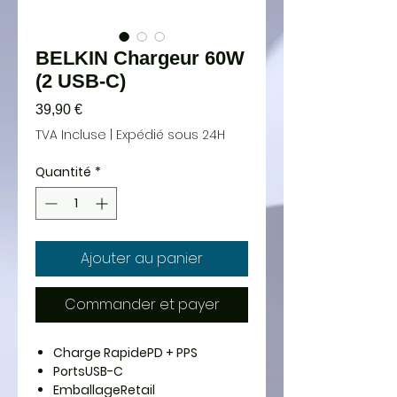
BELKIN Chargeur 60W
(2 USB-C)
Prix
39,90 €
TVA Incluse
|
Expédié sous 24H
Quantité
*
Ajouter au panier
Commander et payer
Charge Rapide
PD + PPS
Ports
USB-C
Emballage
Retail