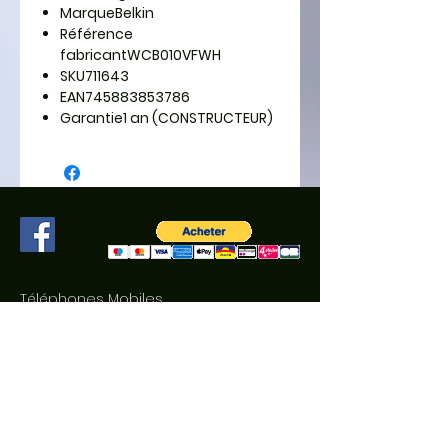
Marque
Belkin
Référence
fabricant
WCB010VFWH
SKU
711643
EAN
745883853786
Garantie
1 an (CONSTRUCTEUR)
Téléphones Mobiles
Contact
Pièces détachées