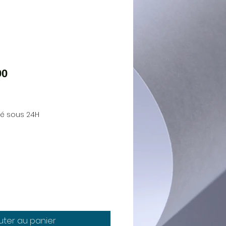
90
ié sous 24H
uter au panier