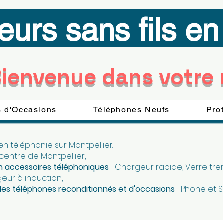
eurs sans fils e
ienvenue dans votre
 d'Occasions
Téléphones Neufs
Pro
 en téléphonie sur Montpellier.
 centre de Montpellier,
 en accessoires téléphoniques
: Chargeur rapide, Verre trem
geur à induction,
 des téléphones reconditionnés et d'occasions
:
IPhone et