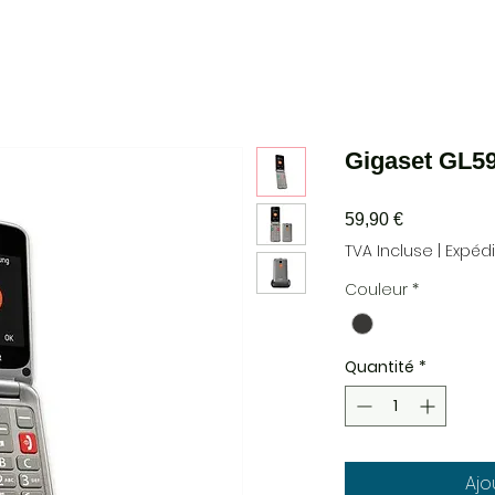
Gigaset GL5
Prix
59,90 €
TVA Incluse
|
Expéd
Couleur
*
Quantité
*
Ajo