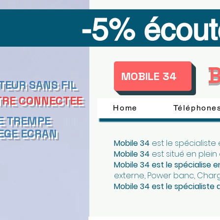
-5% écout
B
MOBILE 34
TEUR SANS FIL
RE CONNECTEE
Home
Téléphones
E TREMPE
EGE ECRAN
Mobile 34
est le spécialiste
Mobile 34
est situé en plein
Mobile 34 est le spécialise
externe, Power banc, Char
Mobile 34 est l
e spécialiste