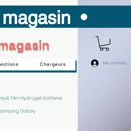
n magasin •
 magasin
Me connecte
tections
Chargeurs
pé, Film Hydrogel, batterie
 Samsung Galaxy