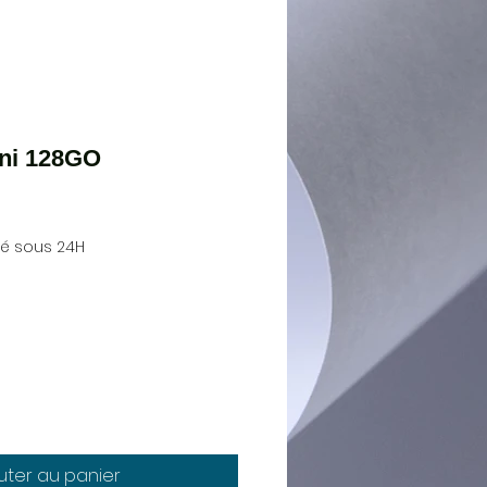
ini 128GO
ié sous 24H
uter au panier