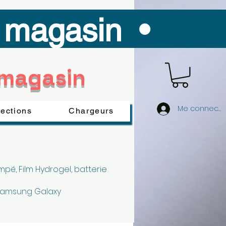
n magasin •
 magasin
Me connecte
tections
Chargeurs
pé, Film Hydrogel, batterie
 Samsung Galaxy