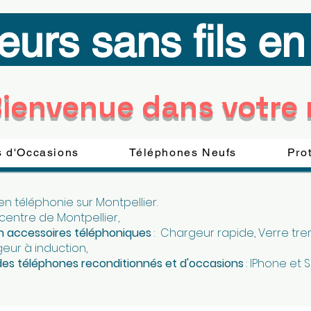
eurs sans fils e
ienvenue dans votre
 d'Occasions
Téléphones Neufs
Pro
 en téléphonie sur Montpellier.
 centre de Montpellier,
 en accessoires téléphoniques
: Chargeur rapide, Verre trem
geur à induction,
 des téléphones reconditionnés et d'occasions
:
IPhone et