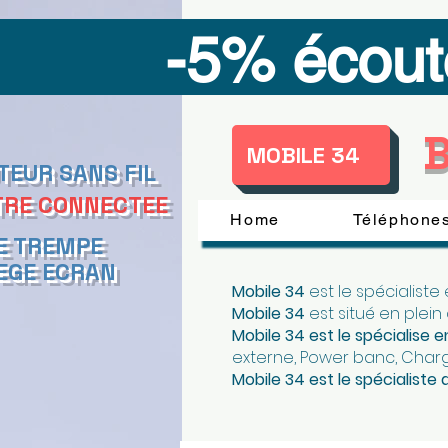
-5% écout
B
MOBILE 34
TEUR SANS FIL
RE CONNECTEE
Home
Téléphones
E TREMPE
EGE ECRAN
Mobile 34
est le spécialiste
Mobile 34
est situé en plein
Mobile 34 est le spécialise
externe, Power banc, Char
Mobile 34 est l
e spécialiste